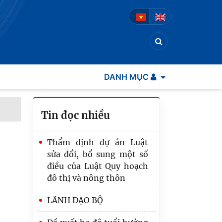
DANH MỤC
Tin đọc nhiều
Thẩm định dự án Luật
sửa đổi, bổ sung một số
điều của Luật Quy hoạch
đô thị và nông thôn
Hồ sơ dự án Luật về văn
LÃNH ĐẠO BỘ
bản quy phạm pháp luật:
Hoàn thiện thẩm quyền,