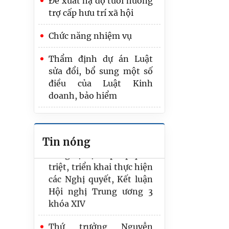
Đề xuất hạ độ tuổi hưởng
nội dung ban hành văn
trợ cấp hưu trí xã hội
bản quy phạm pháp luật
Chức năng nhiệm vụ
Bộ trưởng Hoàng Thanh
Tùng: Tập trung cao độ
Thẩm định dự án Luật
hoàn thiện thể chế, bảo
sửa đổi, bổ sung một số
đảm tiến độ các dự án
điều của Luật Kinh
luật
doanh, bảo hiểm
Đảng bộ Bộ Tư pháp quán
Đề xuất kiểm tra kết quả
triệt, triển khai thực hiện
tập sự hành nghề công
các Nghị quyết, Kết luận
Tin nóng
chứng bằng 2 bài trắc
Hội nghị Trung ương 3
nghiệm
khóa XIV
Thứ trưởng Nguyễn
Thanh Tịnh tiếp Đoàn
công tác Ban Chính pháp
Khu ủy Quảng Tây, Trung