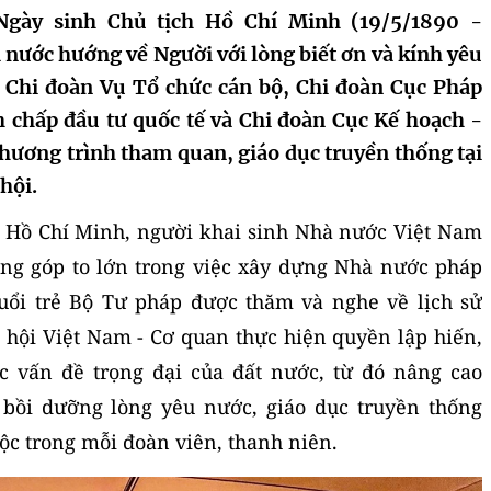
gày sinh Chủ tịch Hồ Chí Minh (19/5/1890 -
 nước hướng về Người với lòng biết ơn và kính yêu
n Chi đoàn Vụ Tổ chức cán bộ, Chi đoàn Cục Pháp
nh chấp đầu tư quốc tế và Chi đoàn Cục Kế hoạch -
chương trình tham quan, giáo dục truyền thống tại
hội.
h Hồ Chí Minh, người khai sinh Nhà nước Việt Nam
ng góp to lớn trong việc xây dựng Nhà nước pháp
uổi trẻ Bộ Tư pháp được thăm và nghe về lịch sử
c hội Việt Nam - Cơ quan thực hiện quyền lập hiến,
c vấn đề trọng đại của đất nước, từ đó nâng cao
 bồi dưỡng lòng yêu nước, giáo dục truyền thống
ộc trong mỗi đoàn viên, thanh niên.