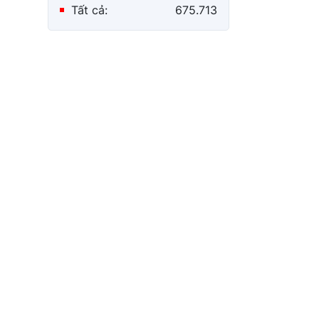
Tất cả:
675.713