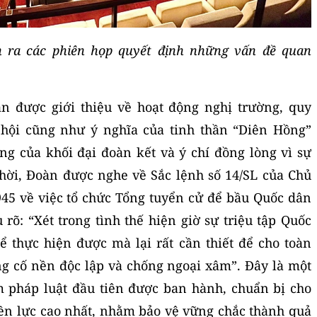
n ra các phiên họp quyết định những vấn đề quan
n được giới thiệu về hoạt động nghị trường, quy
 hội cũng như ý nghĩa của tinh thần “Diên Hồng”
ợng của khối đại đoàn kết và ý chí đồng lòng vì sự
thời, Đoàn được nghe về Sắc lệnh số 14/SL của Chủ
945 về việc tổ chức Tổng tuyển cử để bầu Quốc dân
 rõ: “Xét trong tình thế hiện giờ sự triệu tập Quốc
 thực hiện được mà lại rất cần thiết để cho toàn
g cố nền độc lập và chống ngoại xâm”. Đây là một
 pháp luật đầu tiên được ban hành, chuẩn bị cho
ền lực cao nhất, nhằm bảo vệ vững chắc thành quả