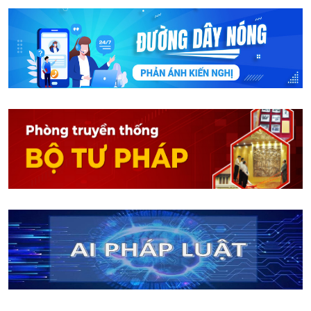
Bổ sung hình thức chia sẻ hạ tầng theo thỏa thuận