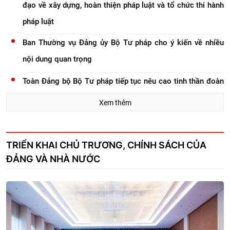
đạo về xây dựng, hoàn thiện pháp luật và tổ chức thi hành
pháp luật
Ban Thường vụ Đảng ủy Bộ Tư pháp cho ý kiến về nhiều
nội dung quan trọng
Toàn Đảng bộ Bộ Tư pháp tiếp tục nêu cao tinh thần đoàn
kết, trách nhiệm, đổi mới, sáng tạo
Xem thêm
Hội nghị toàn quốc quán triệt và triển khai thực hiện Nghị
quyết Hội nghị Trung ương 3, khóa XIV
TRIỂN KHAI CHỦ TRƯƠNG, CHÍNH SÁCH CỦA
ĐẢNG VÀ NHÀ NƯỚC
Đảng ủy Bộ Tư pháp rà soát toàn diện công tác chuẩn bị
các hội nghị quan trọng
Bộ Tư pháp gặp mặt tri ân nhân kỷ niệm 79 năm Ngày
Thương binh - Liệt sĩ