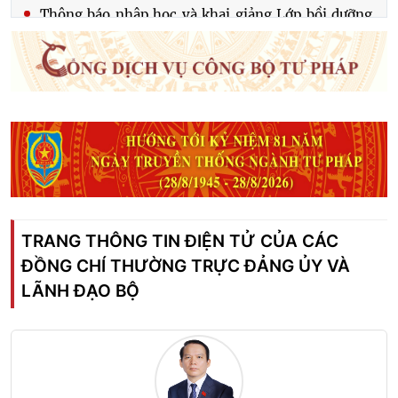
nghiệp vụ pháp chế (theo vị trí việc làm cho các
ngạch pháp chế viên) - Lớp 3; Lớp bồi dưỡng
nghiệp vụ Đăng ký biện pháp bảo đảm theo tiêu
chuẩn chức danh nghề nghiệp Đăng ký biện pháp
bảo đảm - Khóa II
Thông báo về việc chiêu sinh Lớp bồi dưỡng về
ứng dụng công nghệ số, kỹ năng số giải quyết hiệu
quả công việc; Lớp bồi dưỡng kiến thức pháp luật,
kỹ năng nghiệp vụ pháp chế cho doanh nghiệp
TRANG THÔNG TIN ĐIỆN TỬ CỦA CÁC
ĐỒNG CHÍ THƯỜNG TRỰC ĐẢNG ỦY VÀ
LÃNH ĐẠO BỘ