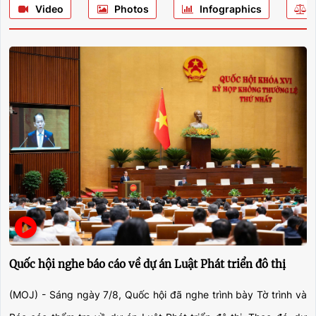
Video
Photos
Infographics
công tác đăng ký biện pháp bảo đảm và bồi thường nhà
nước
Tháo gỡ điểm nghẽn pháp lý cho doanh nghiệp, hộ kinh
doanh trong kinh doanh bất động sản
Chủ tịch UBND thành phố Đà Nẵng làm việc với Sở Tư
pháp
Hội nghị tập huấn hướng dẫn triển khai công tác đánh giá,
xếp loại chất lượng công chức, người lao động
Quốc hội nghe báo cáo về dự án Luật Phát triển đô thị
(MOJ) - Sáng ngày 7/8, Quốc hội đã nghe trình bày Tờ trình và