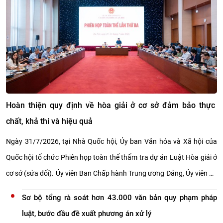
Ban Thường vụ Đảng ủy Bộ Tư pháp cho ý kiến về nhiều
nội dung quan trọng
Ban Thường vụ Đảng ủy Bộ Tư pháp xem xét các đề án, dự
thảo quan trọng
Hoàn thiện quy định về hòa giải ở cơ sở đảm bảo thực
chất, khả thi và hiệu quả
Ngày 31/7/2026, tại Nhà Quốc hội, Ủy ban Văn hóa và Xã hội của
Quốc hội tổ chức Phiên họp toàn thể thẩm tra dự án Luật Hòa giải ở
cơ sở (sửa đổi). Ủy viên Ban Chấp hành Trung ương Đảng, Ủy viên Ủy
ban Thường vụ Quốc hội, Chủ nhiệm Ủy ban Văn hóa và Xã hội của
Sơ bộ tổng rà soát hơn 43.000 văn bản quy phạm pháp
Quốc hội Nguyễn Đắc Vinh chủ trì Phiên họp. Tham dự họp có đại
luật, bước đầu đề xuất phương án xử lý
diện Đoàn đại biểu Quốc hội một số tỉnh, thành phố; đại diện một số