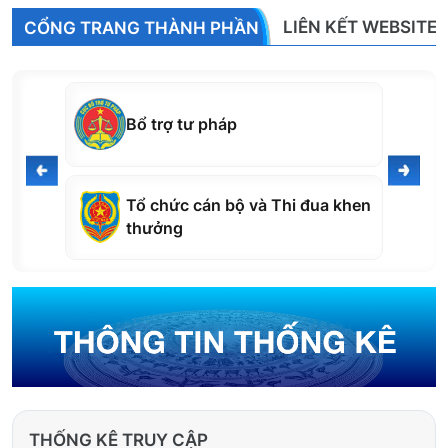
LIÊN KẾT WEBSITE
CỔNG TRANG THÀNH PHẦN
Cục Công nghệ thông tin
Trường Đại học Luật Hà Nội tổ chức tập huấn ứng
a khen
Đăng ký biện pháp bảo đảm và
dụng AI cho gần 400 cán bộ, giảng viên
Bồi thường nhà nước
THỐNG KÊ TRUY CẬP