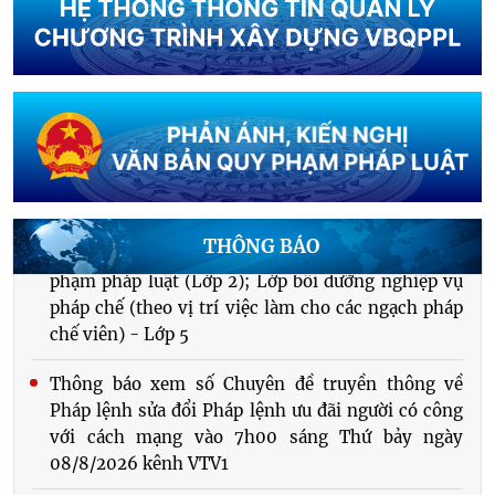
Thông báo Kết quả tuyển dụng, kết quả trúng
tuyển và hoàn thiện hồ sơ tuyển dụng viên chức
Viện Chiến lược và Khoa học pháp lý năm 2026
Thông báo Về việc gia hạn đăng ký tham gia Lớp
bồi dưỡng kỹ năng tổ chức thi hành văn bản quy
THÔNG BÁO
phạm pháp luật (Lớp 2); Lớp bồi dưỡng nghiệp vụ
pháp chế (theo vị trí việc làm cho các ngạch pháp
chế viên) - Lớp 5
Thông báo xem số Chuyên đề truyền thông về
Pháp lệnh sửa đổi Pháp lệnh ưu đãi người có công
với cách mạng vào 7h00 sáng Thứ bảy ngày
08/8/2026 kênh VTV1
Thông báo nhập học và khai giảng Lớp bồi dưỡng