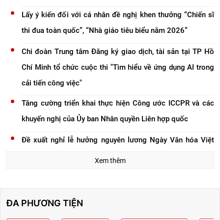
đoạn mới, chào mừng 81 năm Ngày truyền thống Ngành Tư pháp
Lấy ý kiến đối với cá nhân đề nghị khen thưởng “Chiến sĩ
(28/8/1945 - 28/8/2026), ngày 07/8/2026, Chi bộ Tổng hợp - Thư ký,
thi đua toàn quốc”, “Nhà giáo tiêu biểu năm 2026”
Văn phòng Bộ tổ chức sinh hoạt chuyên đề và trao quyết định công
Chi đoàn Trung tâm Đăng ký giao dịch, tài sản tại TP Hồ
nhận đảng viên chính thức cho đảng viên dự bị.
Chí Minh tổ chức cuộc thi "Tìm hiểu về ứng dụng AI trong
cải tiến công việc"
Tăng cường triển khai thực hiện Công ước ICCPR và các
khuyến nghị của Ủy ban Nhân quyền Liên hợp quốc
Đề xuất nghỉ lễ hưởng nguyên lương Ngày Văn hóa Việt
Nam
Xem thêm
Bộ Tư pháp tổ chức Lớp bồi dưỡng nghiệp vụ công tác văn
phòng năm 2026
ĐA PHƯƠNG TIỆN
Đoàn kiểm tra của Bộ Tư pháp làm việc tại Hưng Yên về