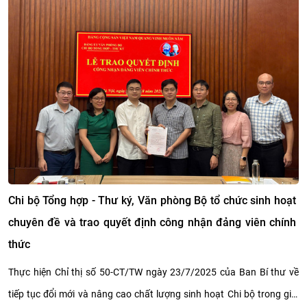
một trọng tâm hưởng ứng Ngày Pháp luật Việt Nam 2026
Thể chế không còn là điểm nghẽn, cần tập trung cao độ
làm tốt khâu tổ chức thực hiện
Bộ Tư pháp ban hành Kế hoạch hành động 100 ngày, tập
trung tháo gỡ điểm nghẽn chuyển đổi số
Chi bộ Tổng hợp - Thư ký, Văn phòng Bộ tổ chức sinh hoạt
chuyên đề và trao quyết định công nhận đảng viên chính
thức
Thực hiện Chỉ thị số 50-CT/TW ngày 23/7/2025 của Ban Bí thư về
tiếp tục đổi mới và nâng cao chất lượng sinh hoạt Chi bộ trong giai