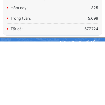
Hôm nay:
325
Trong tuần:
5.099
Tất cả:
677.724
Liên hệ
Sơ đồ Cổng
CỔNG THÔNG TIN ĐIỆN TỬ BỘ TƯ PHÁP
Địa chỉ: Số 58-60 phố Trần Phú, phường Ba Đình, thành phố Hà Nội.
Email: banbientap@moj.gov.vn; Điện thoại: 0976 862 199
Giấy phép cung cấp thông tin trên internet số 28/GP-BC ngày
25/03/2005
Chịu trách nhiệm nội dung thông tin: Tiến sĩ Vũ Hoài Nam, Tổng Biên
tập Báo Pháp luật Việt Nam
Khi sử dụng lại thông tin, đề nghị ghi rõ nguồn "Cổng Thông tin điện
tử Bộ Tư pháp"