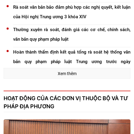
Rà soát văn bản bảo đảm phù hợp các nghị quyết, kết luận
Bộ, ngành, Văn phòng Chính phủ. Về phía Bộ Tư pháp có đồng chí
của Hội nghị Trung ương 3 khóa XIV
Mai Lương Khôi, Thứ trưởng Bộ Tư pháp, đại diện cơ quan chủ trì
soạn thảo dự án Luật.
Thường xuyên rà soát, đánh giá các cơ chế, chính sách,
văn bản quy phạm pháp luật
Hoàn thành thẩm định kết quả tổng rà soát hệ thống văn
bản quy phạm pháp luật Trung ương trước ngày
27/7/2026
Xem thêm
Thường trực Ủy ban Văn hóa và Xã hội cho ý kiến về tiếp
thu, chỉnh lý dự thảo Luật Hòa giải ở cơ sở (sửa đổi)
HOẠT ĐỘNG CỦA CÁC ĐƠN VỊ THUỘC BỘ VÀ TƯ
PHÁP ĐỊA PHƯƠNG
Thực hiện nghiêm 11 Nghị quyết cắt giảm, đơn giản hóa
thủ tục hành chính, điều kiện kinh doanh
Bộ Tư pháp lấy xây dựng văn hóa tuân thủ pháp luật làm