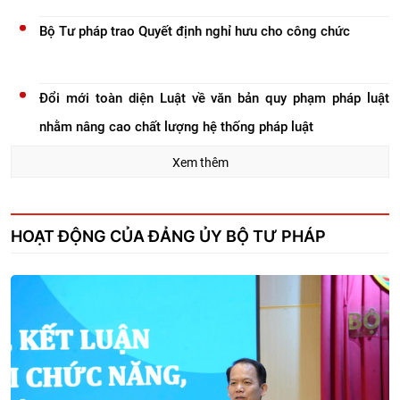
Bộ Tư pháp trao Quyết định nghỉ hưu cho công chức
Đổi mới toàn diện Luật về văn bản quy phạm pháp luật
nhằm nâng cao chất lượng hệ thống pháp luật
Xem thêm
Tạo đột phá, nâng cao hiệu quả công tác tổ chức thi hành
pháp luật
Bảo đảm Đề án “Chiến lược hoàn thiện hệ thống pháp luật
HOẠT ĐỘNG CỦA ĐẢNG ỦY BỘ TƯ PHÁP
Việt Nam trong kỷ nguyên mới” có tính khả thi, giá trị thực
tiễn cao
Đề xuất sửa đổi, bổ sung Thông tư quy định về thời hạn
lưu trữ hồ sơ, tài liệu
Hồ sơ dự án Luật về văn bản quy phạm pháp luật: Hoàn