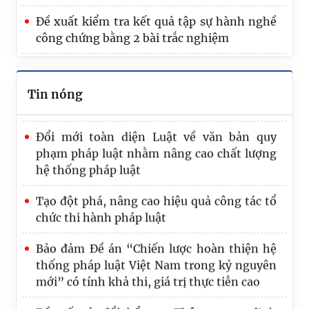
trọng nhất của Bộ Tư pháp trong 6 tháng
cuối năm
Đề xuất kiểm tra kết quả tập sự hành nghề
công chứng bằng 2 bài trắc nghiệm
Trình Quốc hội dự án Luật Phát triển đô thị
Bộ Tư pháp trao Quyết định nghỉ hưu cho
Tin nóng
công chức
Đổi mới toàn diện Luật về văn bản quy
phạm pháp luật nhằm nâng cao chất lượng
hệ thống pháp luật
Tạo đột phá, nâng cao hiệu quả công tác tổ
chức thi hành pháp luật
Bảo đảm Đề án “Chiến lược hoàn thiện hệ
thống pháp luật Việt Nam trong kỷ nguyên
mới” có tính khả thi, giá trị thực tiễn cao
Đề xuất sửa đổi, bổ sung Thông tư quy định