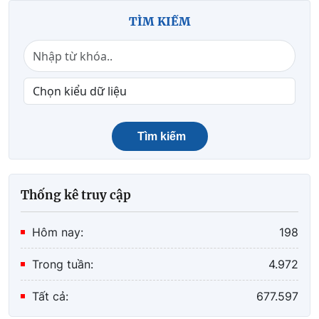
TÌM KIẾM
Tìm kiếm
Thống kê truy cập
Hôm nay:
198
Trong tuần:
4.972
Tất cả:
677.597