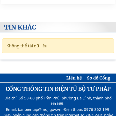
TIN KHÁC
Không thể tải dữ liệu
Liên hệ
Sơ đồ Cổng
CỔNG THÔNG TIN ĐIỆN TỬ BỘ TƯ PHÁP
Địa chỉ: Số 58-60 phố Trần Phú, phường Ba Đình, thành phố
Hà Nội.
Email: banbientap@moj.gov.vn; Điện thoại: 0976 862 199
Giấy phép cung cấp thông tin trên internet số 28/GP-BC ngày