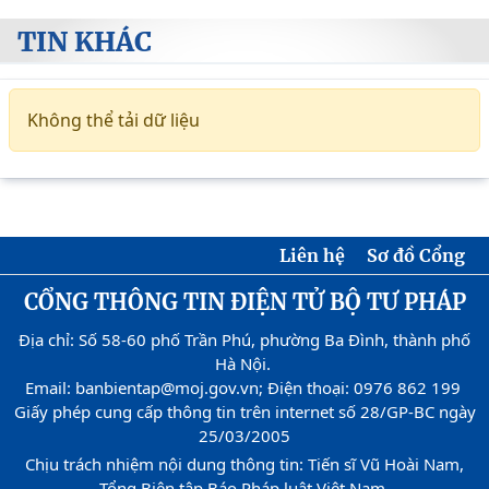
TIN KHÁC
Không thể tải dữ liệu
Liên hệ
Sơ đồ Cổng
CỔNG THÔNG TIN ĐIỆN TỬ BỘ TƯ PHÁP
Địa chỉ: Số 58-60 phố Trần Phú, phường Ba Đình, thành phố
Hà Nội.
Email: banbientap@moj.gov.vn; Điện thoại: 0976 862 199
Giấy phép cung cấp thông tin trên internet số 28/GP-BC ngày
25/03/2005
Chịu trách nhiệm nội dung thông tin: Tiến sĩ Vũ Hoài Nam,
Tổng Biên tập Báo Pháp luật Việt Nam