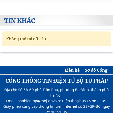
TIN KHÁC
Không thể tải dữ liệu
Liên hệ
Sơ đồ Cổng
CỔNG THÔNG TIN ĐIỆN TỬ BỘ TƯ PHÁP
Địa chỉ: Số 58-60 phố Trần Phú, phường Ba Đình, thành phố
Hà Nội.
Email: banbientap@moj.gov.vn; Điện thoại: 0976 862 199
Giấy phép cung cấp thông tin trên internet số 28/GP-BC ngày
25/03/2005