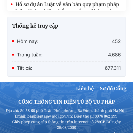
Hồ sơ dự án Luật về văn bản quy phạm pháp
luật: Hoàn thiện thẩm quyền, nội dung ban
hành văn bản quy phạm pháp luật
Thống kê truy cập
Hôm nay:
452
Trong tuần:
4.686
Tất cả:
677.311
Liên hệ
Sơ đồ Cổng
CỔNG THÔNG TIN ĐIỆN TỬ BỘ TƯ PHÁP
Địa chỉ: Số 58-60 phố Trần Phú, phường Ba Đình, thành phố Hà Nội.
Email: banbientap@moj.gov.vn; Điện thoại: 0976 862 199
Giấy phép cung cấp thông tin trên internet số 28/GP-BC ngày
25/03/2005