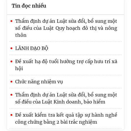
Tin đọc nhiều
Thẩm định dự án Luật sửa đổi, bổ sung một
số điều của Luật Quy hoạch đô thị và nông
thôn
LÃNH ĐẠO BỘ
Đề xuất hạ độ tuổi hưởng trợ cấp hưu trí xã
hội
Chức năng nhiệm vụ
Thẩm định dự án Luật sửa đổi, bổ sung một
số điều của Luật Kinh doanh, bảo hiểm
Tổng rà soát là nhiệm vụ trọng tâm, quan
Đề xuất kiểm tra kết quả tập sự hành nghề
trọng nhất của Bộ Tư pháp trong 6 tháng
công chứng bằng 2 bài trắc nghiệm
cuối năm