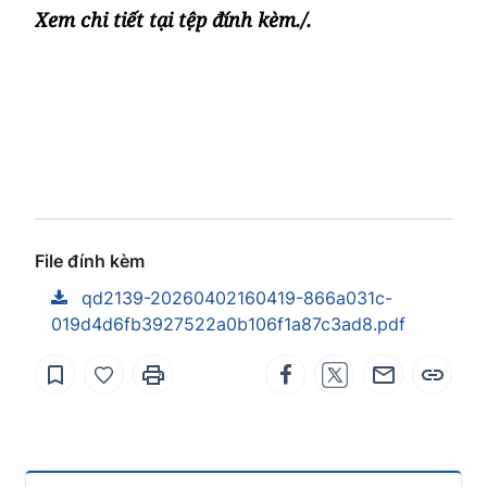
Xem chi tiết tại tệp đính kèm./.
File đính kèm
qd2139-20260402160419-866a031c-
019d4d6fb3927522a0b106f1a87c3ad8.pdf