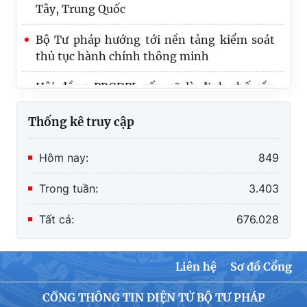
Bộ Tư pháp hướng tới nền tảng kiểm soát
thủ tục hành chính thông minh
Hội đồng PBGDPL cấp xã là định chế cần
thiết, nhưng không được làm tăng biên chế
Thống kê truy cập
Hôm nay:
849
Trong tuần:
3.403
Tất cả:
676.028
Liên hệ
Sơ đồ Cổng
CỔNG THÔNG TIN ĐIỆN TỬ BỘ TƯ PHÁP