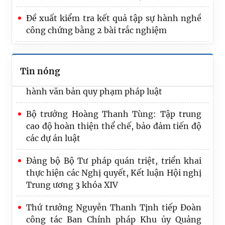
Bảo đảm Đề án “Chiến lược hoàn thiện hệ
Đề xuất kiểm tra kết quả tập sự hành nghề
thống pháp luật Việt Nam trong kỷ nguyên
công chứng bằng 2 bài trắc nghiệm
mới” có tính khả thi, giá trị thực tiễn cao
Hồ sơ dự án Luật về văn bản quy phạm pháp
luật: Hoàn thiện thẩm quyền, nội dung ban
Tin nóng
hành văn bản quy phạm pháp luật
Bộ trưởng Hoàng Thanh Tùng: Tập trung
cao độ hoàn thiện thể chế, bảo đảm tiến độ
các dự án luật
Đảng bộ Bộ Tư pháp quán triệt, triển khai
thực hiện các Nghị quyết, Kết luận Hội nghị
Trung ương 3 khóa XIV
Thứ trưởng Nguyễn Thanh Tịnh tiếp Đoàn
công tác Ban Chính pháp Khu ủy Quảng
Tây, Trung Quốc