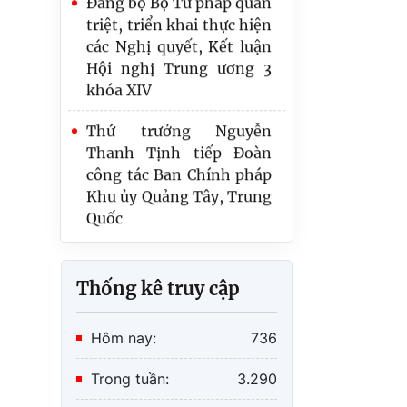
các Nghị quyết, Kết luận
Hội nghị Trung ương 3
khóa XIV
Thứ trưởng Nguyễn
Thanh Tịnh tiếp Đoàn
công tác Ban Chính pháp
Khu ủy Quảng Tây, Trung
Quốc
Bộ Tư pháp hướng tới
nền tảng kiểm soát thủ
tục hành chính thông
Thống kê truy cập
minh
Hội đồng PBGDPL cấp xã
Hôm nay:
736
là định chế cần thiết,
nhưng không được làm
Trong tuần:
3.290
tăng biên chế