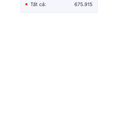
Tất cả:
675.915
Trình Quốc hội dự án
Luật Hòa giải ở cơ sở (sửa
đổi)