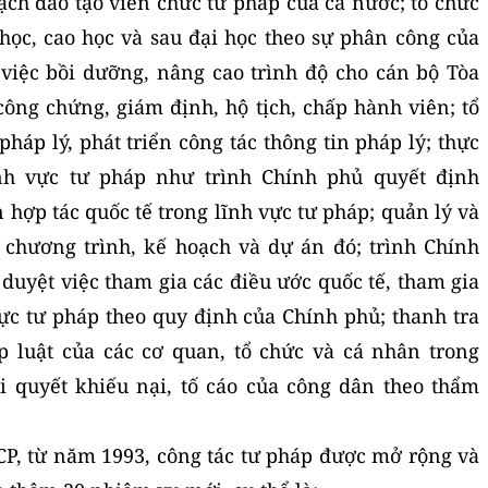
ạch đào tạo viên chức tư pháp của cả nước; tổ chức
 học, cao học và sau đại học theo sự phân công của
việc bồi dưỡng, nâng cao trình độ cho cán bộ Tòa
 công chứng, giám định, hộ tịch, chấp hành viên; tổ
háp lý, phát triển công tác thông tin pháp lý; thực
ĩnh vực tư pháp như trình Chính phủ quyết định
 hợp tác quốc tế trong lĩnh vực tư pháp; quản lý và
n chương trình, kế hoạch và dự án đó; trình Chính
 duyệt việc tham gia các điều ước quốc tế, tham gia
vực tư pháp theo quy định của Chính phủ; thanh tra
p luật của các cơ quan, tổ chức và cá nhân trong
i quyết khiếu nại, tố cáo của công dân theo thẩm
-CP, từ năm 1993, công tác tư pháp được mở rộng và