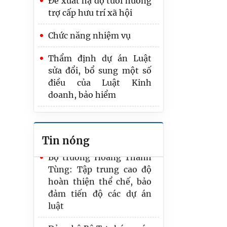
Đề xuất hạ độ tuổi hưởng
pháp luật Việt Nam trong
trợ cấp hưu trí xã hội
kỷ nguyên mới” có tính
khả thi, giá trị thực tiễn
Chức năng nhiệm vụ
cao
Thẩm định dự án Luật
Hồ sơ dự án Luật về văn
sửa đổi, bổ sung một số
bản quy phạm pháp luật:
điều của Luật Kinh
Hoàn thiện thẩm quyền,
doanh, bảo hiểm
nội dung ban hành văn
bản quy phạm pháp luật
Đề xuất kiểm tra kết quả
tập sự hành nghề công
Bộ trưởng Hoàng Thanh
Tin nóng
chứng bằng 2 bài trắc
Tùng: Tập trung cao độ
nghiệm
hoàn thiện thể chế, bảo
đảm tiến độ các dự án
luật
Đảng bộ Bộ Tư pháp quán
triệt, triển khai thực hiện