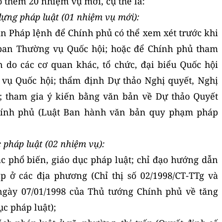
 thêm 20 nhiệm vụ mới, cụ thể là:
dựng pháp luật (01 nhiệm vụ mới):
n Pháp lệnh để Chính phủ có thể xem xét trước khi
 ban Thường vụ Quốc hội; hoặc để Chính phủ tham
 do các cơ quan khác, tổ chức, đại biểu Quốc hội
 vụ Quốc hội; thẩm định Dự thảo Nghị quyết, Nghị
ủ; tham gia ý kiến bằng văn bản về Dự thảo Quyết
Chính phủ (Luật Ban hành văn bản quy phạm pháp
c pháp luật (02 nhiệm vụ):
c phổ biến, giáo dục pháp luật; chỉ đạo hướng dẫn
p ở các địa phương (Chỉ thị số 02/1998/CT-TTg và
ngày 07/01/1998 của Thủ tướng Chính phủ về tăng
ục pháp luật);