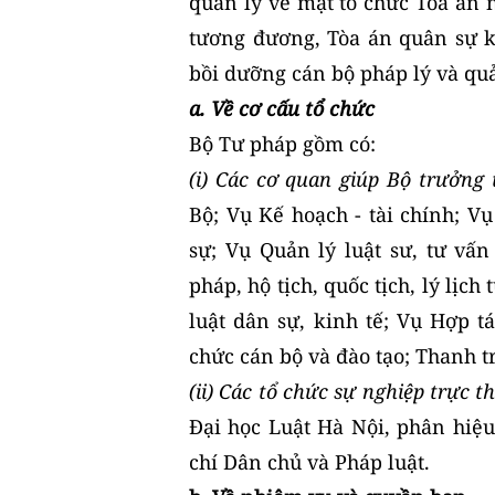
quản lý về mặt tổ chức Tòa án
tương đương, Tòa án quân sự kh
bồi dưỡng cán bộ pháp lý và quả
a. Về cơ cấu tổ chức
Bộ Tư pháp gồm có:
(i) Các cơ quan giúp Bộ trưởng
Bộ; Vụ Kế hoạch - tài chính; V
sự; Vụ Quản lý luật sư, tư vấ
pháp, hộ tịch, quốc tịch, lý lịc
luật dân sự, kinh tế; Vụ Hợp t
chức cán bộ và đào tạo; Thanh t
(ii) Các tổ chức sự nghiệp trực t
Đại học Luật Hà Nội, phân hiệu
chí Dân chủ và Pháp luật.