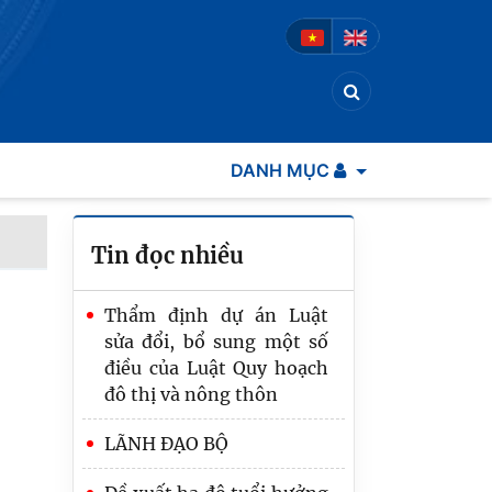
DANH MỤC
Tin đọc nhiều
Thẩm định dự án Luật
sửa đổi, bổ sung một số
điều của Luật Quy hoạch
đô thị và nông thôn
LÃNH ĐẠO BỘ
Bảo đảm Đề án “Chiến
lược hoàn thiện hệ thống