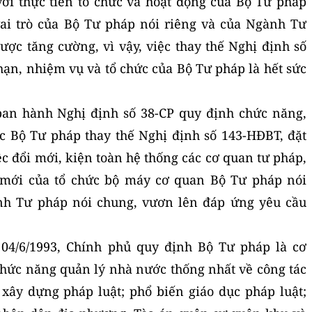
i thực tiễn tổ chức và hoạt động của Bộ Tư pháp
 vai trò của Bộ Tư pháp nói riêng và của Ngành Tư
ợc tăng cường, vì vậy, việc thay thế Nghị định số
n, nhiệm vụ và tổ chức của Bộ Tư pháp là hết sức
ban hành Nghị định số 38-CP quy định chức năng,
c Bộ Tư pháp thay thế Nghị định số 143-HĐBT, đặt
ệc đổi mới, kiện toàn hệ thống các cơ quan tư pháp,
 mới của tổ chức bộ máy cơ quan Bộ Tư pháp nói
ành Tư pháp nói chung, vươn lên đáp ứng yêu cầu
 04/6/1993, Chính phủ quy định Bộ Tư pháp là cơ
hức năng quản lý nhà nước thống nhất về công tác
xây dựng pháp luật; phổ biến giáo dục pháp luật;