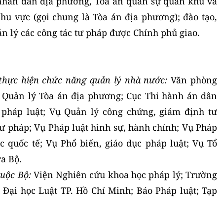
 nhân dân địa phương, Tòa án quân sự quân khu và
u vực (gọi chung là Tòa án địa phương); đào tạo,
n lý các công tác tư pháp được Chính phủ giao.
 thực hiện chức năng quản lý nhà nước:
Văn phòng
ụ Quản lý Tòa án địa phương; Cục Thi hành án dân
n pháp luật; Vụ Quản lý công chứng, giám định tư
h tư pháp; Vụ Pháp luật hình sự, hành chính; Vụ Pháp
ác quốc tế; Vụ Phổ biến, giáo dục pháp luật; Vụ Tổ
ra Bộ.
huộc Bộ:
Viện Nghiên cứu khoa học pháp lý; Trường
 Đại học Luật TP. Hồ Chí Minh; Báo Pháp luật; Tạp