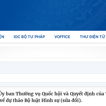
ỆN
IOC BỘ TƯ PHÁP
VOFFICE
THƯ ĐIỆN TỬ
Ủy ban Thường vụ Quốc hội và Quyết định củ
về dự thảo Bộ luật Hình sự (sửa đổi).