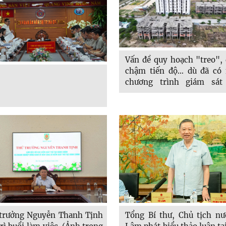
Vấn đề quy hoạch "treo",
chậm tiến độ… dù đã có 
chương trình giám sát
nhau, nhưng ở không ít
người dân vẫn sống trong
quyền lợi bị “treo” theo 
(Ảnh minh họa: Nguyễn T
trưởng Nguyễn Thanh Tịnh
Tổng Bí thư, Chủ tịch nư