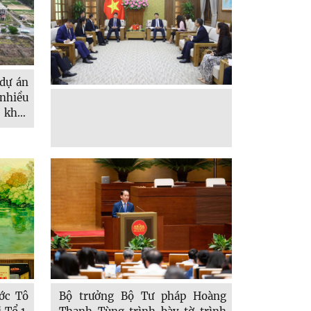
 dự án
nhiều
 khác
 nơi,
 cảnh
dự án.
hành)
Bộ trưởng Bộ Tư pháp Hoàng
ớc Tô