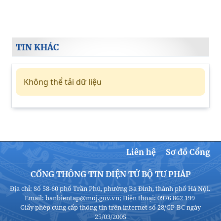
TIN KHÁC
Không thể tải dữ liệu
Liên hệ
Sơ đồ Cổng
CỔNG THÔNG TIN ĐIỆN TỬ BỘ TƯ PHÁP
Địa chỉ: Số 58-60 phố Trần Phú, phường Ba Đình, thành phố Hà Nội.
Email: banbientap@moj.gov.vn; Điện thoại: 0976 862 199
Giấy phép cung cấp thông tin trên internet số 28/GP-BC ngày
25/03/2005