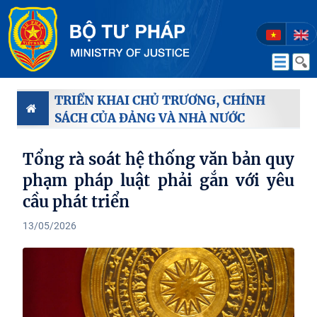
TRIỂN KHAI CHỦ TRƯƠNG, CHÍNH
SÁCH CỦA ĐẢNG VÀ NHÀ NƯỚC
Tổng rà soát hệ thống văn bản quy
phạm pháp luật phải gắn với yêu
cầu phát triển
13/05/2026