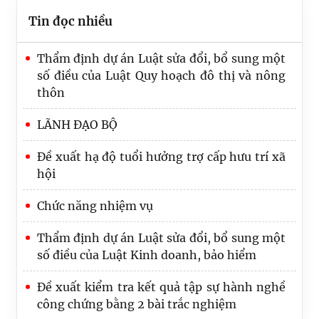
Tin đọc nhiều
Thẩm định dự án Luật sửa đổi, bổ sung một
số điều của Luật Quy hoạch đô thị và nông
thôn
LÃNH ĐẠO BỘ
Đề xuất hạ độ tuổi hưởng trợ cấp hưu trí xã
hội
Trình Quốc hội dự án Luật Phát triển đô thị
Chức năng nhiệm vụ
Bộ Tư pháp trao Quyết định nghỉ hưu cho
Thẩm định dự án Luật sửa đổi, bổ sung một
công chức
số điều của Luật Kinh doanh, bảo hiểm
Đổi mới toàn diện Luật về văn bản quy
Đề xuất kiểm tra kết quả tập sự hành nghề
phạm pháp luật nhằm nâng cao chất lượng
công chứng bằng 2 bài trắc nghiệm