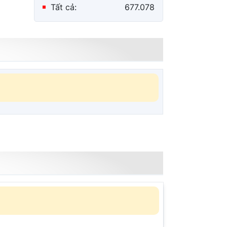
luật
Tất cả:
677.078