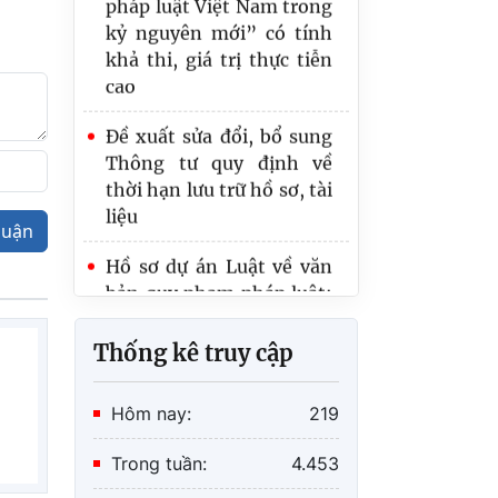
kỷ nguyên mới” có tính
khả thi, giá trị thực tiễn
cao
Đề xuất sửa đổi, bổ sung
Thông tư quy định về
thời hạn lưu trữ hồ sơ, tài
liệu
luận
Hồ sơ dự án Luật về văn
bản quy phạm pháp luật:
Hoàn thiện thẩm quyền,
nội dung ban hành văn
Thống kê truy cập
bản quy phạm pháp luật
Bộ trưởng Hoàng Thanh
Hôm nay:
219
Tùng: Tập trung cao độ
hoàn thiện thể chế, bảo
Trong tuần:
4.453
đảm tiến độ các dự án