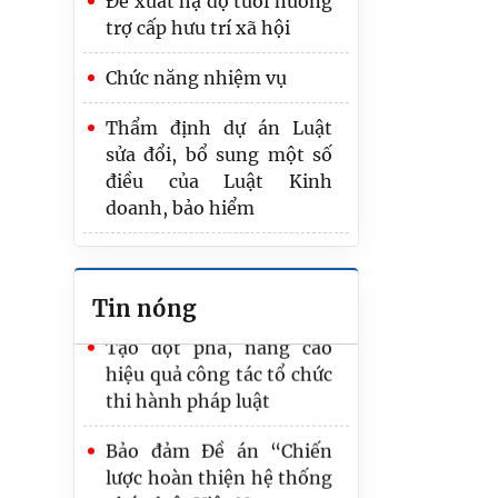
Đề xuất hạ độ tuổi hưởng
Trình Quốc hội dự án
trợ cấp hưu trí xã hội
Luật Phát triển đô thị
Chức năng nhiệm vụ
Bộ Tư pháp trao Quyết
định nghỉ hưu cho công
Thẩm định dự án Luật
chức
sửa đổi, bổ sung một số
điều của Luật Kinh
Đổi mới toàn diện Luật về
doanh, bảo hiểm
văn bản quy phạm pháp
luật nhằm nâng cao chất
Đề xuất kiểm tra kết quả
lượng hệ thống pháp luật
tập sự hành nghề công
Tin nóng
chứng bằng 2 bài trắc
Tạo đột phá, nâng cao
nghiệm
hiệu quả công tác tổ chức
thi hành pháp luật
Bảo đảm Đề án “Chiến
lược hoàn thiện hệ thống
pháp luật Việt Nam trong