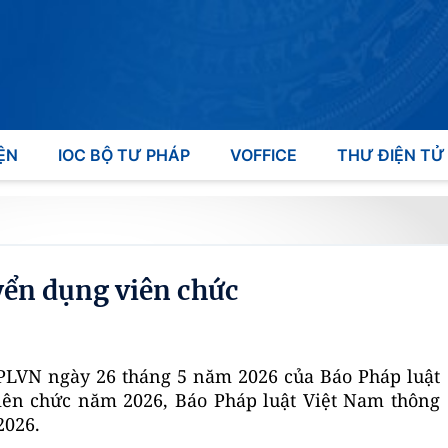
ỆN
IOC BỘ TƯ PHÁP
VOFFICE
THƯ ĐIỆN TỬ
yển dụng viên chức
PLVN ngày
26
tháng
5
năm 2026 c
ủa
Báo Pháp luật
iên chức năm 2026, Báo
Pháp luật Việt Nam
thông
2026.