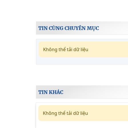
TIN CÙNG CHUYÊN MỤC
Không thể tải dữ liệu
TIN KHÁC
Không thể tải dữ liệu