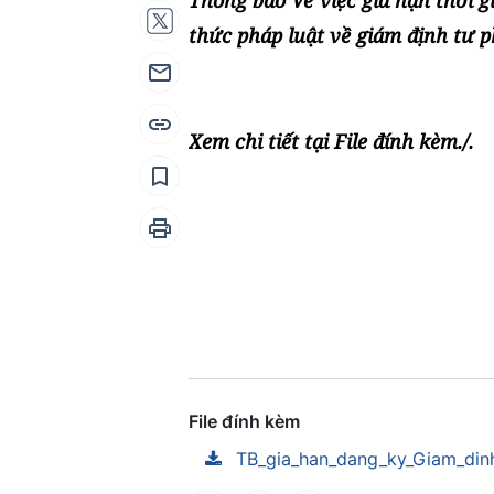
Thông báo Về việc gia hạn thời 
thức pháp luật về giám định tư p
Xem chi tiết tại File đính kèm./.
File đính kèm
TB_gia_han_dang_ky_Giam_din