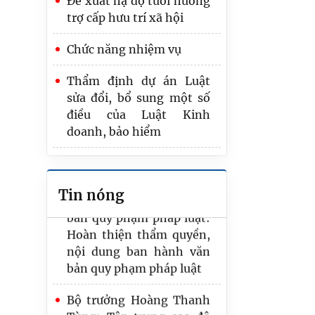
Đề xuất hạ độ tuổi hưởng
Tạo đột phá, nâng cao
trợ cấp hưu trí xã hội
hiệu quả công tác tổ chức
thi hành pháp luật
Chức năng nhiệm vụ
Bảo đảm Đề án “Chiến
Thẩm định dự án Luật
lược hoàn thiện hệ thống
sửa đổi, bổ sung một số
pháp luật Việt Nam trong
điều của Luật Kinh
kỷ nguyên mới” có tính
doanh, bảo hiểm
khả thi, giá trị thực tiễn
cao
Đề xuất kiểm tra kết quả
tập sự hành nghề công
Hồ sơ dự án Luật về văn
Tin nóng
chứng bằng 2 bài trắc
bản quy phạm pháp luật:
nghiệm
Hoàn thiện thẩm quyền,
nội dung ban hành văn
bản quy phạm pháp luật
Bộ trưởng Hoàng Thanh
Tùng: Tập trung cao độ