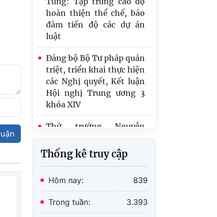
hoàn thiện thể chế, bảo
đảm tiến độ các dự án
luật
Đảng bộ Bộ Tư pháp quán
triệt, triển khai thực hiện
các Nghị quyết, Kết luận
Hội nghị Trung ương 3
khóa XIV
Thứ trưởng Nguyễn
Thanh Tịnh tiếp Đoàn
luận
công tác Ban Chính pháp
Khu ủy Quảng Tây, Trung
Thống kê truy cập
Quốc
Hôm nay:
839
Bộ Tư pháp hướng tới
nền tảng kiểm soát thủ
Trong tuần:
3.393
tục hành chính thông