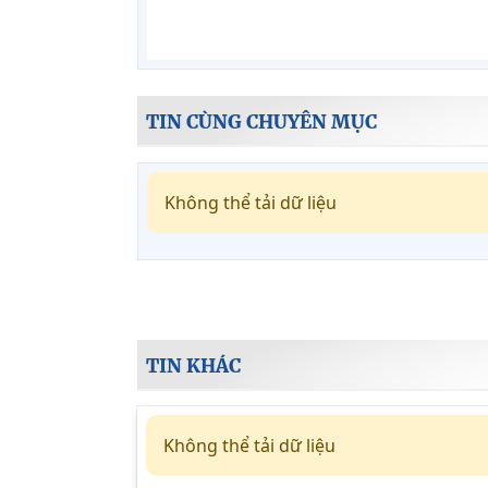
TIN CÙNG CHUYÊN MỤC
Không thể tải dữ liệu
TIN KHÁC
Không thể tải dữ liệu