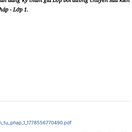
gian đăng ký tham gia Lớp bồi dưỡng chuyên sâu kiến
háp - Lớp 1.
h_tu_phap_1_1778556770490.pdf