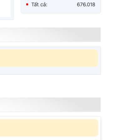
minh
Tất cả:
676.018
Hội đồng PBGDPL cấp xã
là định chế cần thiết,
nhưng không được làm
tăng biên chế