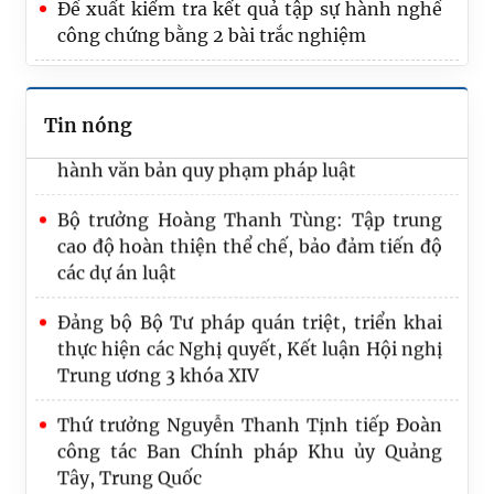
Bảo đảm Đề án “Chiến lược hoàn thiện hệ
Đề xuất kiểm tra kết quả tập sự hành nghề
thống pháp luật Việt Nam trong kỷ nguyên
công chứng bằng 2 bài trắc nghiệm
mới” có tính khả thi, giá trị thực tiễn cao
Hồ sơ dự án Luật về văn bản quy phạm pháp
Tin nóng
luật: Hoàn thiện thẩm quyền, nội dung ban
hành văn bản quy phạm pháp luật
Bộ trưởng Hoàng Thanh Tùng: Tập trung
cao độ hoàn thiện thể chế, bảo đảm tiến độ
các dự án luật
Đảng bộ Bộ Tư pháp quán triệt, triển khai
thực hiện các Nghị quyết, Kết luận Hội nghị
Trung ương 3 khóa XIV
Thứ trưởng Nguyễn Thanh Tịnh tiếp Đoàn
công tác Ban Chính pháp Khu ủy Quảng
Tây, Trung Quốc