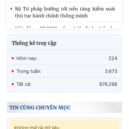
Bộ Tư pháp hướng tới nền tảng kiểm soát
thủ tục hành chính thông minh
Hội đồng PBGDPL cấp xã là định chế cần
thiết, nhưng không được làm tăng biên chế
Thống kê truy cập
Hôm nay:
224
Trong tuần:
3.673
Tất cả:
676.298
TIN CÙNG CHUYÊN MỤC
Không thể tải dữ liệu