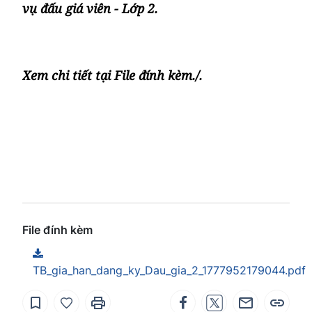
vụ đấu giá viên - Lớp 2.
Xem chi tiết tại File đính kèm./.
File đính kèm
TB_gia_han_dang_ky_Dau_gia_2_1777952179044.pdf