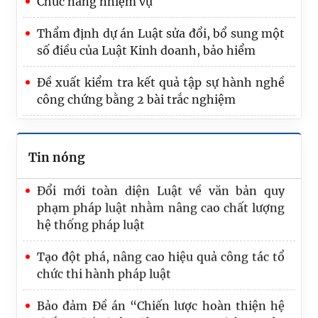
Chức năng nhiệm vụ
Thẩm định dự án Luật sửa đổi, bổ sung một
Tổng rà soát là nhiệm vụ trọng tâm, quan
số điều của Luật Kinh doanh, bảo hiểm
trọng nhất của Bộ Tư pháp trong 6 tháng
cuối năm
Đề xuất kiểm tra kết quả tập sự hành nghề
công chứng bằng 2 bài trắc nghiệm
Trình Quốc hội dự án Luật Phát triển đô thị
Bộ Tư pháp trao Quyết định nghỉ hưu cho
công chức
Tin nóng
Đổi mới toàn diện Luật về văn bản quy
phạm pháp luật nhằm nâng cao chất lượng
hệ thống pháp luật
Tạo đột phá, nâng cao hiệu quả công tác tổ
chức thi hành pháp luật
Bảo đảm Đề án “Chiến lược hoàn thiện hệ
thống pháp luật Việt Nam trong kỷ nguyên