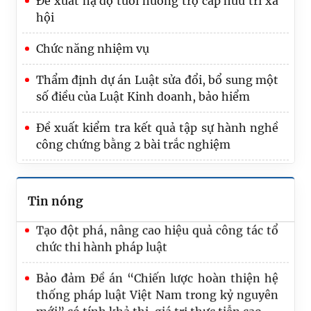
Đề xuất hạ độ tuổi hưởng trợ cấp hưu trí xã
hội
Chức năng nhiệm vụ
Bộ Tư pháp trao Quyết định nghỉ hưu cho
Thẩm định dự án Luật sửa đổi, bổ sung một
công chức
số điều của Luật Kinh doanh, bảo hiểm
Trình Quốc hội dự án Luật Phát triển đô thị
Đề xuất kiểm tra kết quả tập sự hành nghề
công chứng bằng 2 bài trắc nghiệm
Đổi mới toàn diện Luật về văn bản quy
phạm pháp luật nhằm nâng cao chất lượng
hệ thống pháp luật
Tin nóng
Tạo đột phá, nâng cao hiệu quả công tác tổ
chức thi hành pháp luật
Bảo đảm Đề án “Chiến lược hoàn thiện hệ
thống pháp luật Việt Nam trong kỷ nguyên
mới” có tính khả thi, giá trị thực tiễn cao