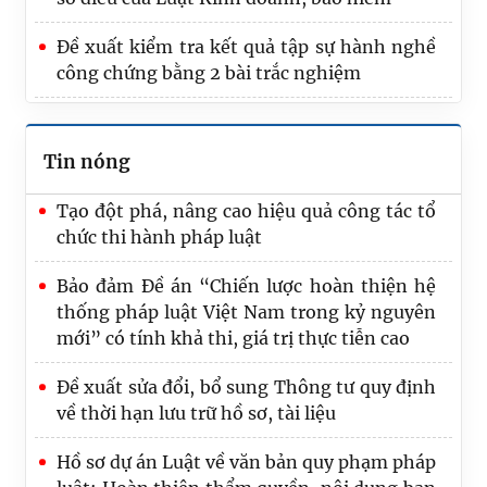
Bộ Tư pháp trao Quyết định nghỉ hưu cho
công chức
Đề xuất kiểm tra kết quả tập sự hành nghề
công chứng bằng 2 bài trắc nghiệm
Đổi mới toàn diện Luật về văn bản quy
phạm pháp luật nhằm nâng cao chất lượng
hệ thống pháp luật
Tin nóng
Tạo đột phá, nâng cao hiệu quả công tác tổ
chức thi hành pháp luật
Bảo đảm Đề án “Chiến lược hoàn thiện hệ
thống pháp luật Việt Nam trong kỷ nguyên
mới” có tính khả thi, giá trị thực tiễn cao
Đề xuất sửa đổi, bổ sung Thông tư quy định
về thời hạn lưu trữ hồ sơ, tài liệu
Hồ sơ dự án Luật về văn bản quy phạm pháp
luật: Hoàn thiện thẩm quyền, nội dung ban