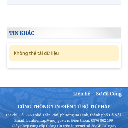
TIN KHÁC
Không thể tải dữ liệu
Liên hệ
Sơ đồ Cổng
CỔNG THÔNG TIN ĐIỆN TỬ BỘ TƯ PHÁP
Địa chỉ: Số 58-60 phố Trần Phú, phường Ba Đình, thành phố Hà Nội.
Email: banbientap@moj.gov.vn; Điện thoại: 0976 862 199
Giấy phép cung cấp thông tin trên internet số 28/GP-BC ngày