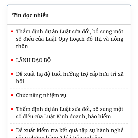
Tin đọc nhiều
Thẩm định dự án Luật sửa đổi, bổ sung một
số điều của Luật Quy hoạch đô thị và nông
thôn
LÃNH ĐẠO BỘ
Đề xuất hạ độ tuổi hưởng trợ cấp hưu trí xã
hội
Chức năng nhiệm vụ
Tạo đột phá, nâng cao hiệu quả công tác tổ
chức thi hành pháp luật
Thẩm định dự án Luật sửa đổi, bổ sung một
số điều của Luật Kinh doanh, bảo hiểm
Bảo đảm Đề án “Chiến lược hoàn thiện hệ
thống pháp luật Việt Nam trong kỷ nguyên
Đề xuất kiểm tra kết quả tập sự hành nghề
mới” có tính khả thi, giá trị thực tiễn cao
công chứng bằng 2 bài trắc nghiệm