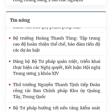
Hồ sơ dự án Luật về văn bản quy phạm pháp
luật: Hoàn thiện thẩm quyền, nội dung ban
Tin nóng
hành văn bản quy phạm pháp luật
Bộ trưởng Hoàng Thanh Tùng: Tập trung
cao độ hoàn thiện thể chế, bảo đảm tiến độ
các dự án luật
Đảng bộ Bộ Tư pháp quán triệt, triển khai
thực hiện các Nghị quyết, Kết luận Hội nghị
Trung ương 3 khóa XIV
Thứ trưởng Nguyễn Thanh Tịnh tiếp Đoàn
công tác Ban Chính pháp Khu ủy Quảng
Tây, Trung Quốc
Bộ Tư pháp hướng tới nền tảng kiểm soát
thủ tục hành chính thông minh