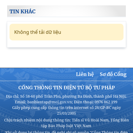
TIN KHÁC
Không thể tải dữ liệu
Liên hệ
Sơ đồ Cổng
CỔNG THÔNG TIN ĐIỆN TỬ BỘ TƯ PHÁP
Địa chỉ: Số 58-60 phố Trần Phú, phường Ba Đình, thành phố Hà Nội.
Email: banbientap@moj.gov.vn; Điện thoại: 0976 862 199
Giấy phép cung cấp thông tin trên internet số 28/GP-BC ngày
25/03/2005
Chịu trách nhiệm nội dung thông tin: Tiến sĩ Vũ Hoài Nam, Tổng Biên
tập Báo Pháp luật Việt Nam
Khi sử dụng lại thông tin, đề nghị ghi rõ nguồn "Cổng Thông tin điện