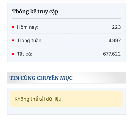
Thống kê truy cập
Hôm nay:
223
Trong tuần:
4.997
Tất cả:
677.622
TIN CÙNG CHUYÊN MỤC
Không thể tải dữ liệu