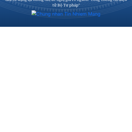
tử Bộ Tư pháp"