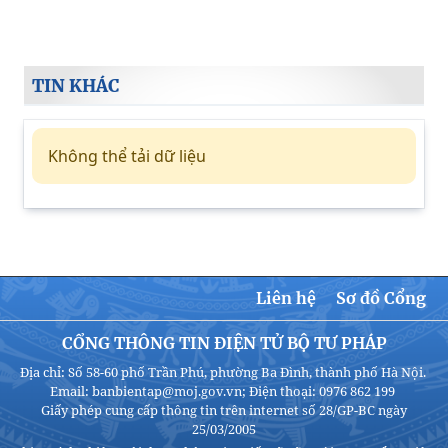
TIN KHÁC
Không thể tải dữ liệu
Liên hệ
Sơ đồ Cổng
CỔNG THÔNG TIN ĐIỆN TỬ BỘ TƯ PHÁP
Địa chỉ: Số 58-60 phố Trần Phú, phường Ba Đình, thành phố Hà Nội.
Email: banbientap@moj.gov.vn; Điện thoại: 0976 862 199
Giấy phép cung cấp thông tin trên internet số 28/GP-BC ngày
25/03/2005