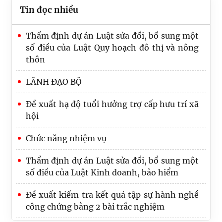
Tin đọc nhiều
Thẩm định dự án Luật sửa đổi, bổ sung một
số điều của Luật Quy hoạch đô thị và nông
thôn
LÃNH ĐẠO BỘ
Đề xuất hạ độ tuổi hưởng trợ cấp hưu trí xã
hội
Chức năng nhiệm vụ
Bộ trưởng Hoàng Thanh Tùng: Tập trung
Thẩm định dự án Luật sửa đổi, bổ sung một
cao độ hoàn thiện thể chế, bảo đảm tiến độ
số điều của Luật Kinh doanh, bảo hiểm
các dự án luật
Đề xuất kiểm tra kết quả tập sự hành nghề
Đảng bộ Bộ Tư pháp quán triệt, triển khai
công chứng bằng 2 bài trắc nghiệm
thực hiện các Nghị quyết, Kết luận Hội nghị