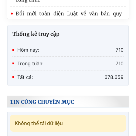
Đổi mới toàn diện Luật về văn bản quy
phạm pháp luật nhằm nâng cao chất lượng
hệ thống pháp luật
Đề xuất sửa đổi, bổ sung Thông tư quy định
Thống kê truy cập
về thời hạn lưu trữ hồ sơ, tài liệu
Hôm nay:
710
Trong tuần:
710
Tất cả:
678.659
TIN CÙNG CHUYÊN MỤC
Không thể tải dữ liệu