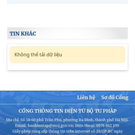
TIN KHÁC
Không thể tải dữ liệu
Liên hệ
Sơ đồ Cổng
CỔNG THÔNG TIN ĐIỆN TỬ BỘ TƯ PHÁP
Địa chỉ: Số 58-60 phố Trần Phú, phường Ba Đình, thành phố Hà Nội.
Email: banbientap@moj.gov.vn; Điện thoại: 0976 862 199
Giấy phép cung cấp thông tin trên internet số 28/GP-BC ngày