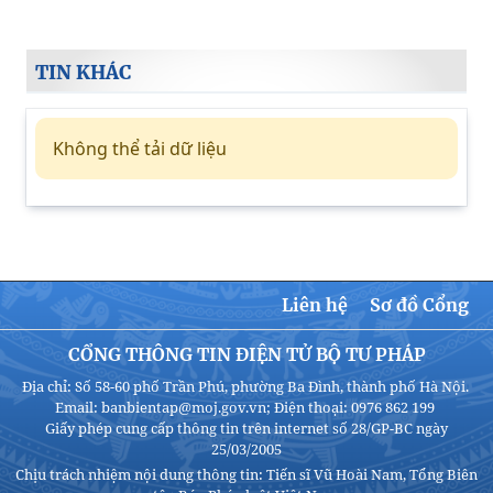
TIN KHÁC
Không thể tải dữ liệu
Liên hệ
Sơ đồ Cổng
CỔNG THÔNG TIN ĐIỆN TỬ BỘ TƯ PHÁP
Địa chỉ: Số 58-60 phố Trần Phú, phường Ba Đình, thành phố Hà Nội.
Email: banbientap@moj.gov.vn; Điện thoại: 0976 862 199
Giấy phép cung cấp thông tin trên internet số 28/GP-BC ngày
25/03/2005
Chịu trách nhiệm nội dung thông tin: Tiến sĩ Vũ Hoài Nam, Tổng Biên