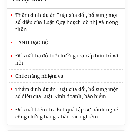
Thẩm định dự án Luật sửa đổi, bổ sung một
số điều của Luật Quy hoạch đô thị và nông
thôn
LÃNH ĐẠO BỘ
Đề xuất hạ độ tuổi hưởng trợ cấp hưu trí xã
hội
Tạo đột phá, nâng cao hiệu quả công tác tổ
Chức năng nhiệm vụ
chức thi hành pháp luật
Thẩm định dự án Luật sửa đổi, bổ sung một
Bảo đảm Đề án “Chiến lược hoàn thiện hệ
số điều của Luật Kinh doanh, bảo hiểm
thống pháp luật Việt Nam trong kỷ nguyên
mới” có tính khả thi, giá trị thực tiễn cao
Đề xuất kiểm tra kết quả tập sự hành nghề
công chứng bằng 2 bài trắc nghiệm
Hồ sơ dự án Luật về văn bản quy phạm pháp
luật: Hoàn thiện thẩm quyền, nội dung ban