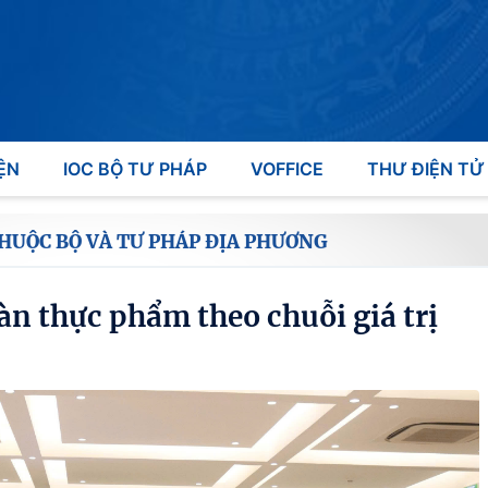
ỆN
IOC BỘ TƯ PHÁP
VOFFICE
THƯ ĐIỆN TỬ
THUỘC BỘ VÀ TƯ PHÁP ĐỊA PHƯƠNG
àn thực phẩm theo chuỗi giá trị