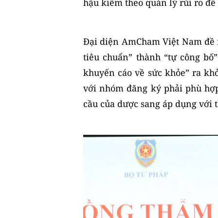
hậu kiểm theo quản lý rủi ro để
Đại diện AmCham Việt Nam đề ng
tiêu chuẩn” thành “tự công b
khuyến cáo về sức khỏe” ra kh
với nhóm đăng ký phải phù hợp
cầu của dược sang áp dụng với 