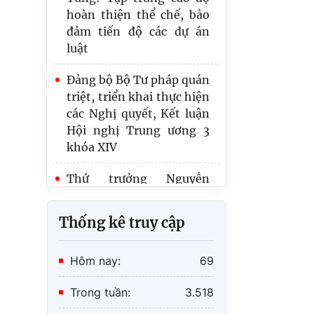
luật
Đảng bộ Bộ Tư pháp quán
triệt, triển khai thực hiện
các Nghị quyết, Kết luận
Hội nghị Trung ương 3
khóa XIV
Thứ trưởng Nguyễn
Thanh Tịnh tiếp Đoàn
công tác Ban Chính pháp
Khu ủy Quảng Tây, Trung
Quốc
Thống kê truy cập
Bộ Tư pháp hướng tới
nền tảng kiểm soát thủ
Hôm nay:
69
tục hành chính thông
minh
Trong tuần:
3.518