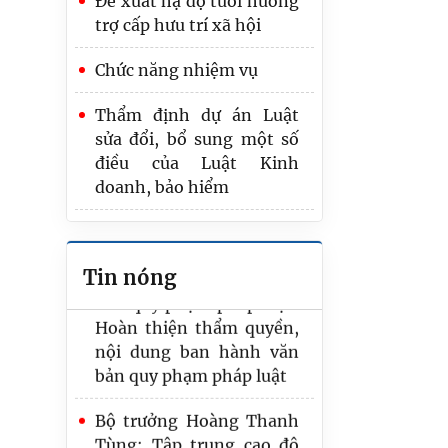
Đề xuất hạ độ tuổi hưởng
thi hành pháp luật
trợ cấp hưu trí xã hội
Bảo đảm Đề án “Chiến
Chức năng nhiệm vụ
lược hoàn thiện hệ thống
pháp luật Việt Nam trong
Thẩm định dự án Luật
kỷ nguyên mới” có tính
sửa đổi, bổ sung một số
khả thi, giá trị thực tiễn
điều của Luật Kinh
cao
doanh, bảo hiểm
Hồ sơ dự án Luật về văn
Đề xuất kiểm tra kết quả
bản quy phạm pháp luật:
tập sự hành nghề công
Hoàn thiện thẩm quyền,
Tin nóng
chứng bằng 2 bài trắc
nội dung ban hành văn
nghiệm
bản quy phạm pháp luật
Bộ trưởng Hoàng Thanh
Tùng: Tập trung cao độ
hoàn thiện thể chế, bảo
đảm tiến độ các dự án