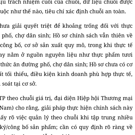
hịu trách nhiệm cuối của
chuỗi, dữ liệu chuỗi được
buộc như thế nào, tiêu chí xác định chuỗi an toàn.
ưa giải quyết triệt để khoảng trống đối với thực
 phố, chợ dân sinh; Hồ sơ chính
sách
vẫn thiên về
công bố, cơ sở sản xuất quy mô
,
trong khi thực tế
ay nằm ở nguồn nguyên liệu như thực phẩm tươi
 thức ăn đường phố, chợ dân sinh; Hồ sơ chưa có cơ
t tối thiểu, điều kiện kinh doanh phù hợp thực tế,
soát tại cơ sở.
P theo chuỗi giá trị, đại diện Hiệp hội Thương mại
 Nam) cho rằng
,
giải pháp thực hiện chính sách này
ấy rõ việc quản lý theo chuỗi khi tập trung nhiều
 ký/công bố sản phẩm; cần có quy định rõ ràng về