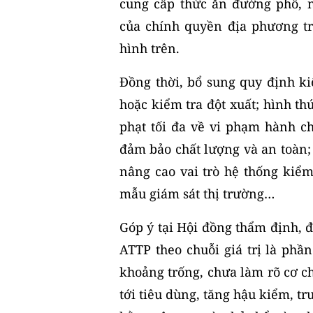
cung cấp thức ăn đường phố, 
của chính quyền địa phương tr
hình trên.
Đồng thời
,
bổ sung quy định ki
hoặc kiểm tra đột xuất; hình th
phạt tối đa về vi phạm hành c
đảm bảo chất lượng và an toàn;
nâng cao vai trò hệ thống kiể
mẫu giám sát thị trường…
Góp ý tại Hội đồng thẩm định, đ
ATTP theo chuỗi giá trị là ph
khoảng trống, chưa làm rõ cơ c
tới tiêu dùng, tăng hậu kiểm, t