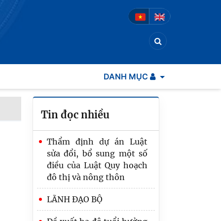
DANH MỤC
Tin đọc nhiều
Thẩm định dự án Luật
sửa đổi, bổ sung một số
điều của Luật Quy hoạch
đô thị và nông thôn
LÃNH ĐẠO BỘ
Tạo đột phá, nâng cao
hiệu quả công tác tổ chức