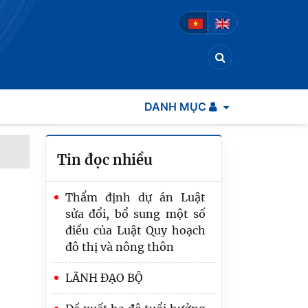
DANH MỤC
Tin đọc nhiều
Thẩm định dự án Luật
sửa đổi, bổ sung một số
điều của Luật Quy hoạch
Bộ trưởng Hoàng Thanh
đô thị và nông thôn
Tùng: Hòa giải ở cơ sở
LÃNH ĐẠO BỘ
phải hài hòa giữa tự quản
cộng đồng và quản lý nhà