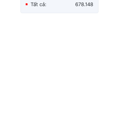
Tất cả:
678.148