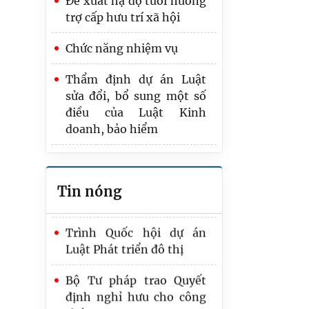
Đề xuất hạ độ tuổi hưởng
nước
trợ cấp hưu trí xã hội
Chuyển đổi mạnh mẽ
Chức năng nhiệm vụ
nhận thức, phương thức
thực hiện công tác phổ
Thẩm định dự án Luật
biến, giáo dục pháp luật
sửa đổi, bổ sung một số
điều của Luật Kinh
Tổng rà soát là nhiệm vụ
doanh, bảo hiểm
trọng tâm, quan trọng
nhất của Bộ Tư pháp
Đề xuất kiểm tra kết quả
trong 6 tháng cuối năm
tập sự hành nghề công
Tin nóng
chứng bằng 2 bài trắc
Trình Quốc hội dự án
nghiệm
Luật Phát triển đô thị
Bộ Tư pháp trao Quyết
định nghỉ hưu cho công
chức
Đổi mới toàn diện Luật về