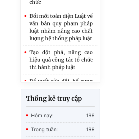
văn bản quy phạm pháp
luật nhằm nâng cao chất
lượng hệ thống pháp luật
Tạo đột phá, nâng cao
hiệu quả công tác tổ chức
thi hành pháp luật
Đề xuất sửa đổi, bổ sung
Thông tư quy định về
thời hạn lưu trữ hồ sơ, tài
liệu
Thống kê truy cập
Hôm nay:
199
Trong tuần:
199