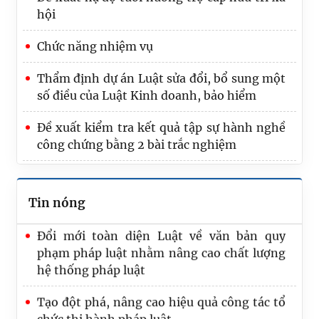
hội
Chức năng nhiệm vụ
Tổng rà soát là nhiệm vụ trọng tâm, quan
Thẩm định dự án Luật sửa đổi, bổ sung một
trọng nhất của Bộ Tư pháp trong 6 tháng
số điều của Luật Kinh doanh, bảo hiểm
cuối năm
Đề xuất kiểm tra kết quả tập sự hành nghề
Trình Quốc hội dự án Luật Phát triển đô thị
công chứng bằng 2 bài trắc nghiệm
Bộ Tư pháp trao Quyết định nghỉ hưu cho
công chức
Tin nóng
Đổi mới toàn diện Luật về văn bản quy
phạm pháp luật nhằm nâng cao chất lượng
hệ thống pháp luật
Tạo đột phá, nâng cao hiệu quả công tác tổ
chức thi hành pháp luật