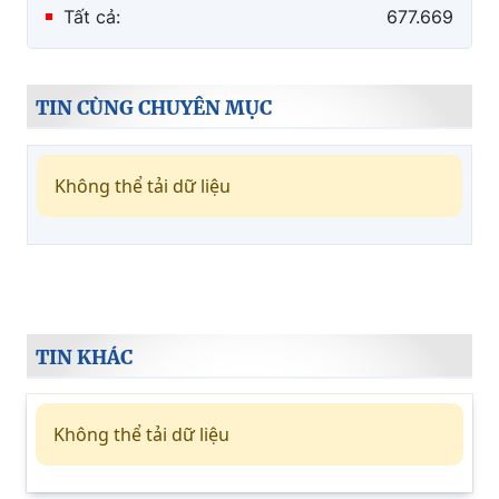
Tất cả:
677.669
TIN CÙNG CHUYÊN MỤC
Không thể tải dữ liệu
TIN KHÁC
Không thể tải dữ liệu