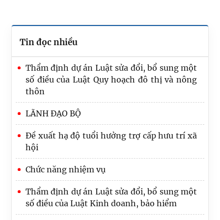
Tin đọc nhiều
Thẩm định dự án Luật sửa đổi, bổ sung một
số điều của Luật Quy hoạch đô thị và nông
thôn
LÃNH ĐẠO BỘ
Đề xuất hạ độ tuổi hưởng trợ cấp hưu trí xã
hội
Tạo đột phá, nâng cao hiệu quả công tác tổ
Chức năng nhiệm vụ
chức thi hành pháp luật
Thẩm định dự án Luật sửa đổi, bổ sung một
Bảo đảm Đề án “Chiến lược hoàn thiện hệ
số điều của Luật Kinh doanh, bảo hiểm
thống pháp luật Việt Nam trong kỷ nguyên