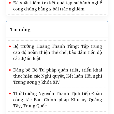
mới” có tính khả thi, giá trị thực tiễn cao
Đề xuất kiểm tra kết quả tập sự hành nghề
công chứng bằng 2 bài trắc nghiệm
Hồ sơ dự án Luật về văn bản quy phạm pháp
luật: Hoàn thiện thẩm quyền, nội dung ban
hành văn bản quy phạm pháp luật
Tin nóng
Bộ trưởng Hoàng Thanh Tùng: Tập trung
cao độ hoàn thiện thể chế, bảo đảm tiến độ
các dự án luật
Đảng bộ Bộ Tư pháp quán triệt, triển khai
thực hiện các Nghị quyết, Kết luận Hội nghị
Trung ương 3 khóa XIV
Thứ trưởng Nguyễn Thanh Tịnh tiếp Đoàn
công tác Ban Chính pháp Khu ủy Quảng
Tây, Trung Quốc
Bộ Tư pháp hướng tới nền tảng kiểm soát