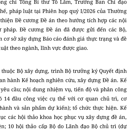
đồng chí Tổng Bí thư Tô Lâm, Trưởng Ban Chỉ đạo
hế, pháp luật tại Phiên họp quý I/2026 của Thường
 thiện Đề cương Đề án theo hướng tích hợp các nội
tư pháp. Đề cương Đề án đã được gửi đến các Bộ,
m cơ sở xây dựng Báo cáo đánh giá thực trạng và đề
luật theo ngành, lĩnh vực được giao.
ị thuộc Bộ xây dựng, trình Bộ trưởng ký Quyết định
ban hành Kế hoạch nghiên cứu, xây dựng Đề án. Kế
 yêu cầu; nội dung nhiệm vụ, tiến độ và phân công
õ 14 đầu công việc cụ thể với cơ quan chủ trì, cơ
hành và sản phẩm dự kiến); tổ chức thực hiện. Kế
ục các hội thảo khoa học phục vụ xây dựng đề án,
ện; 10 hội thảo cấp Bộ do Lãnh đạo Bộ chủ trì (dự