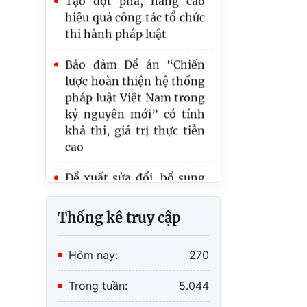
thi hành pháp luật
Bảo đảm Đề án “Chiến
lược hoàn thiện hệ thống
pháp luật Việt Nam trong
kỷ nguyên mới” có tính
khả thi, giá trị thực tiễn
cao
Đề xuất sửa đổi, bổ sung
Thông tư quy định về
thời hạn lưu trữ hồ sơ, tài
liệu
Thống kê truy cập
Hồ sơ dự án Luật về văn
bản quy phạm pháp luật:
Hôm nay:
270
Hoàn thiện thẩm quyền,
nội dung ban hành văn
Trong tuần:
5.044
bản quy phạm pháp luật