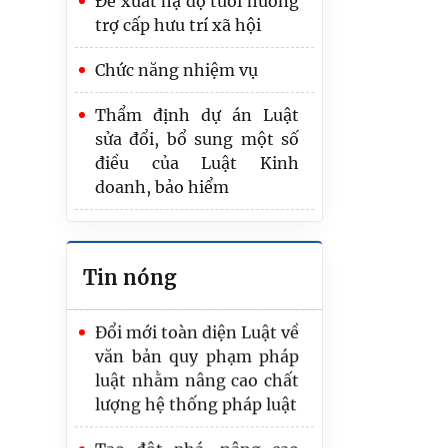
Đề xuất hạ độ tuổi hưởng
Tổng rà soát là nhiệm vụ
trợ cấp hưu trí xã hội
trọng tâm, quan trọng
nhất của Bộ Tư pháp
Chức năng nhiệm vụ
trong 6 tháng cuối năm
Thẩm định dự án Luật
Trình Quốc hội dự án
sửa đổi, bổ sung một số
Luật Phát triển đô thị
điều của Luật Kinh
doanh, bảo hiểm
Bộ Tư pháp trao Quyết
định nghỉ hưu cho công
Đề xuất kiểm tra kết quả
chức
tập sự hành nghề công
Tin nóng
chứng bằng 2 bài trắc
Đổi mới toàn diện Luật về
nghiệm
văn bản quy phạm pháp
luật nhằm nâng cao chất
lượng hệ thống pháp luật
Tạo đột phá, nâng cao
hiệu quả công tác tổ chức