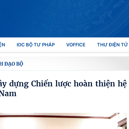
ỆN
IOC BỘ TƯ PHÁP
VOFFICE
THƯ ĐIỆN TỬ
H ĐẠO BỘ
ây dựng Chiến lược hoàn thiện hệ
t Nam