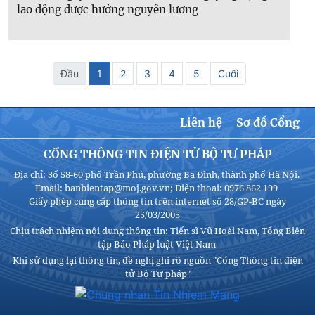
lao động được hưởng nguyên lương
Đầu
1
2
3
4
5
Cuối
Liên hệ
Sơ đồ Cổng
CỔNG THÔNG TIN ĐIỆN TỬ BỘ TƯ PHÁP
Địa chỉ: Số 58-60 phố Trần Phú, phường Ba Đình, thành phố Hà Nội.
Email: banbientap@moj.gov.vn; Điện thoại: 0976 862 199
Giấy phép cung cấp thông tin trên internet số 28/GP-BC ngày
25/03/2005
Chịu trách nhiệm nội dung thông tin: Tiến sĩ Vũ Hoài Nam, Tổng Biên
tập Báo Pháp luật Việt Nam
Khi sử dụng lại thông tin, đề nghị ghi rõ nguồn "Cổng Thông tin điện
tử Bộ Tư pháp"