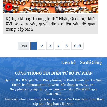
Kỳ họp không thường lệ thứ Nhất, Quốc hội khóa
XVI sẽ xem xét, quyết định nhiều vấn đề quan
trọng, cấp bách
Đầu
1
2
3
4
5
Cuối
Liên hệ
Sơ đồ Cổng
CỔNG THÔNG TIN ĐIỆN TỬ BỘ TƯ PHÁP
Địa chỉ: Số 58-60 phố Trần Phú, phường Ba Đình, thành phố Hà Nội.
Email: banbientap@moj.gov.vn; Điện thoại: 0976 862 199
Giấy phép cung cấp thông tin trên internet số 28/GP-BC ngày
25/03/2005
Chịu trách nhiệm nội dung thông tin: Tiến sĩ Vũ Hoài Nam, Tổng Biên
tập Báo Pháp luật Việt Nam