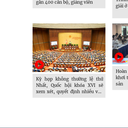
gần 400 cán bộ, giảng viên
giải ở
Hoàn 
khơi 
Kỳ họp không thường lệ thứ
sản
Nhất, Quốc hội khóa XVI sẽ
xem xét, quyết định nhiều vấn
đề quan trọng, cấp bách