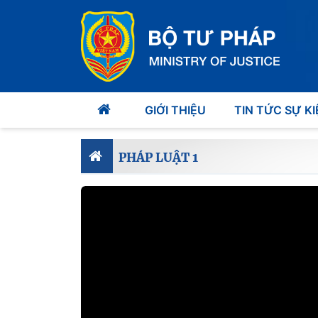
GIỚI THIỆU
TIN TỨC SỰ KI
PHÁP LUẬT 1