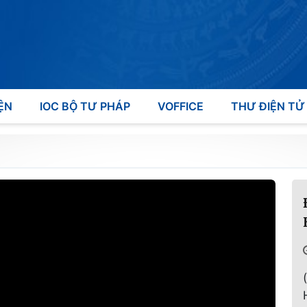
ỆN
IOC BỘ TƯ PHÁP
VOFFICE
THƯ ĐIỆN TỬ