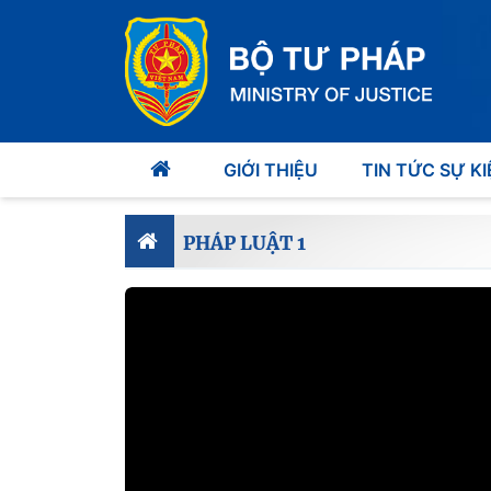
GIỚI THIỆU
TIN TỨC SỰ KI
PHÁP LUẬT 1