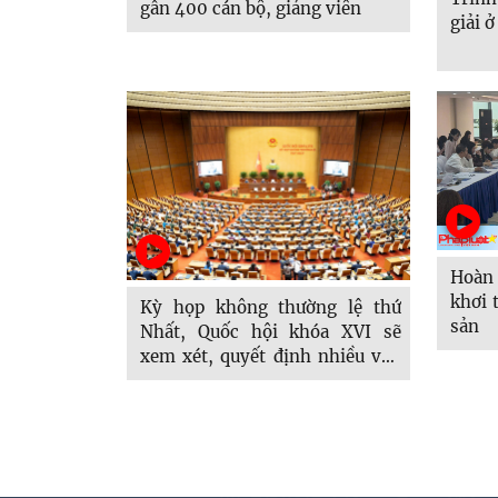
gần 400 cán bộ, giảng viên
giải ở
Hoàn 
khơi 
Kỳ họp không thường lệ thứ
sản
Nhất, Quốc hội khóa XVI sẽ
xem xét, quyết định nhiều vấn
đề quan trọng, cấp bách