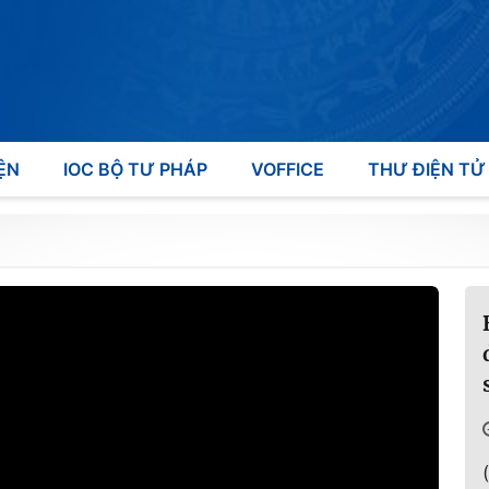
ỆN
IOC BỘ TƯ PHÁP
VOFFICE
THƯ ĐIỆN TỬ