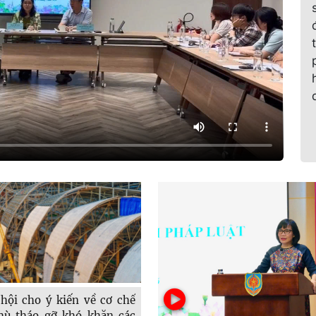
hội cho ý kiến về cơ chế
hù tháo gỡ khó khăn các