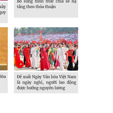
Bổ sung hình thức chia sẻ hạ
tầng theo thỏa thuận
 xây
quy
Hòa
Đề xuất Ngày Văn hóa Việt Nam
là ngày nghỉ, người lao động
được hưởng nguyên lương