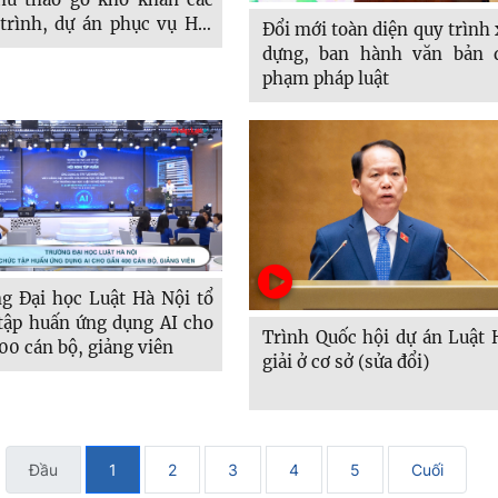
trình, dự án phục vụ Hội
Đổi mới toàn diện quy trình
cấp cao APEC 2027
dựng, ban hành văn bản 
phạm pháp luật
g Đại học Luật Hà Nội tổ
tập huấn ứng dụng AI cho
Trình Quốc hội dự án Luật 
00 cán bộ, giảng viên
giải ở cơ sở (sửa đổi)
Đầu
1
2
3
4
5
Cuối