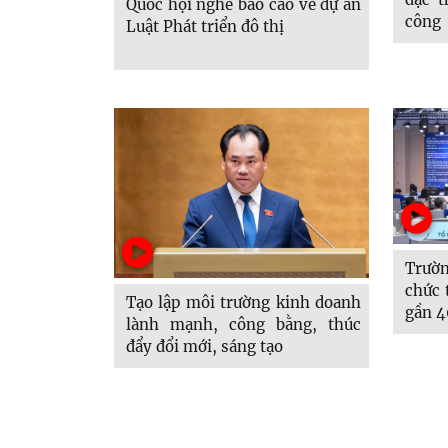
Quốc hội nghe báo cáo về dự án
công 
Luật Phát triển đô thị
nghị 
Trườn
chức 
Tạo lập môi trường kinh doanh
gần 4
lành mạnh, công bằng, thúc
đẩy đổi mới, sáng tạo